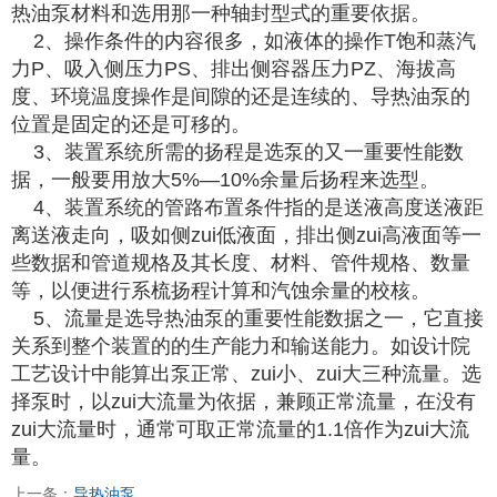
热油泵材料和选用那一种轴封型式的重要依据。
2、操作条件的内容很多，如液体的操作T饱和蒸汽
力P、吸入侧压力PS、排出侧容器压力PZ、海拔高
度、环境温度操作是间隙的还是连续的、导热油泵的
位置是固定的还是可移的。
3、装置系统所需的扬程是选泵的又一重要性能数
据，一般要用放大5%—10%余量后扬程来选型。
4、装置系统的管路布置条件指的是送液高度送液距
离送液走向，吸如侧zui低液面，排出侧zui高液面等一
些数据和管道规格及其长度、材料、管件规格、数量
等，以便进行系梳扬程计算和汽蚀余量的校核。
5、流量是选导热油泵的重要性能数据之一，它直接
关系到整个装置的的生产能力和输送能力。如设计院
工艺设计中能算出泵正常、zui小、zui大三种流量。选
择泵时，以zui大流量为依据，兼顾正常流量，在没有
zui大流量时，通常可取正常流量的1.1倍作为zui大流
量。
上一条：
导热油泵