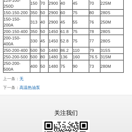
125-100-
150
70
2900
40
45
70
225M
250D
150-150-200
350
50
2900
60
75
80
280S
150-150-
313
40
2900
45
55
76
250M
200A
200-150-400
350
50
1450
61.8
75
78
280S
200-150-
330
45
1450
52.8
75
77
280S
400A
250-200-400
500
50
1480
86.2
110
79
315S
250-200-500
500
80
1480
136
160
76.5
315M
250-200-
400
50
1480
75
90
73
280M
500A
上一条：
无
下一条：
高温热油泵
关注我们