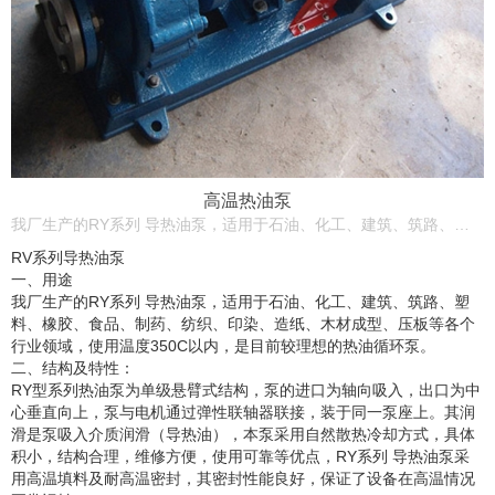
高温热油泵
我厂生产的RY系列 导热油泵，适用于石油、化工、建筑、筑路、塑料、橡胶、食品、制药、纺织、印染、造纸、木材成型、压板等各个行业领域，使用温度350C以内，是目前较理想的热油循环泵。
RV系列导
热油泵
一、用途
我厂生产的RY系列 导
热油泵
，适用于石油、化工、建筑、筑路、塑
料、橡胶、食品、制药、纺织、印染、造纸、木材成型、压板等各个
行业领域，使用温度350C以内，是目前较理想的热油循环泵。
二、结构及特性：
RY型系列热油泵为单级悬臂式结构，泵的进口为轴向吸入，出口为中
心垂直向上，泵与电机通过弹性联轴器联接，装于同一泵座上。其润
滑是泵吸入介质润滑（导热油），本泵采用自然散热冷却方式，具体
积小，结构合理，维修方便，使用可靠等优点，RY系列
导热油泵
采
用高温填料及耐高温密封，其密封性能良好，保证了设备在高温情况