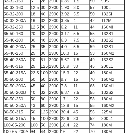
32-32-160
6
28
2900
0.85
1.5
50
90S
50-32-160
12.5
30
2900
1.90
3.0
57
100L
50-32-200
18
40
2900
3.92
5.5
50
132Sl
50-32-200A
16
32
2900
3.35
4
42
112M
50-32-250
12.5
80
2900
6.2
11
44
160Ml
65-50-160
20
32
2900
3.17
5.5
55
132S1
65-40-200
30
48
2900
6.3
7.5
62
132S2
65-40-200A
25
35
2900
4.0
5.5
59
132S1
65-40-250
25
80
2900
10.3
15
53
160M2
65-40-250A
20
51
2900
5.67
7.5
49
132S2
65-40-315
25
125
2900
18.9
30
45
200L1
65-40-315A
22.5
100
2900
15.3
22
40
180M
80-50-200
50
50
2900
9.7
15
70
160M2
80-50-200A
45
40
2900
7.8
11
63
160M1
80-50-200B
40
32
2900
6.37
7.5
55
132S2
80-50-250
50
80
2900
17.1
22
58
180M
80-50-250A
43
60
2900
12.8
15
55
160M2
80-50-315
50
125
2900
30.4
45
56
225M
80-50-315A
45
100
2900
23.6
30
52
200L1
100-65-200
100
50
2900
18.4
22
74
180M
100-65-200A
94
44
2900
16
22
70
180M