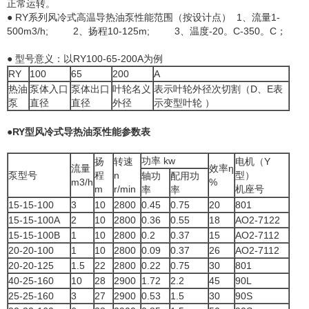
正常运转。
● RY系列风冷式高温
导热油泵
性能范围（按设计点） 1、流量1-
500m3/h; 2、扬程10-125m; 3、温度-20。C-350。C；
● 型号意义：以RY100-65-200A为例
RY
100
65
200
A
热油
泵体入口
泵体出口
叶轮名义
表示叶轮外径次切割（D、E表
泵
直径
直径
外径
示变型叶轮 ）
●
RY型风冷式
导热油泵
性能参数表
功率 kw
扬
转速
电机（Y
流量
效率η
泵型号
程
n
型）
轴功
配用功
m3/h
%
m
r/min
机座号
率
率
15-15-100
3
10
2800
0.45
0.75
20
801
15-15-100A
2
10
2800
0.36
0.55
18
AO2-7122
15-15-100B
1
10
2800
0.2
0.37
15
AO2-7112
20-20-100
1
10
2800
0.09
0.37
26
AO2-7112
20-20-125
1.5
22
2800
0.22
0.75
30
801
40-25-160
10
28
2900
1.72
2.2
45
90L
25-25-160
3
27
2900
0.53
1.5
30
90S