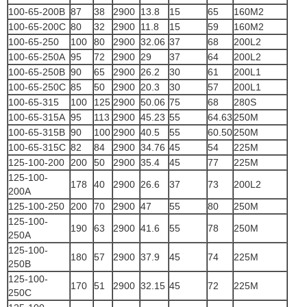
100-65-200B
87
38
2900
13.8
15
65
160M2
100-65-200C
80
32
2900
11.8
15
59
160M2
100-65-250
100
80
2900
32.06
37
68
200L2
100-65-250A
95
72
2900
29
37
64
200L2
100-65-250B
90
65
2900
26.2
30
61
200L1
100-65-250C
85
50
2900
20.3
30
57
200L1
100-65-315
100
125
2900
50.06
75
68
280S
100-65-315A
95
113
2900
45.23
55
64.63
250M
100-65-315B
90
100
2900
40.5
55
60.50
250M
100-65-315C
82
84
2900
34.76
45
54
225M
125-100-200
200
50
2900
35.4
45
77
225M
125-100-
178
40
2900
26.6
37
73
200L2
200A
125-100-250
200
70
2900
47
55
80
250M
125-100-
190
63
2900
41.6
55
78
250M
250A
125-100-
180
57
2900
37.9
45
74
225M
250B
125-100-
170
51
2900
32.15
45
72
225M
250C